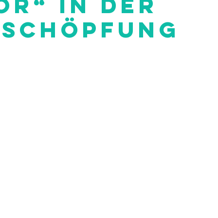
or“ in der
schöpfung