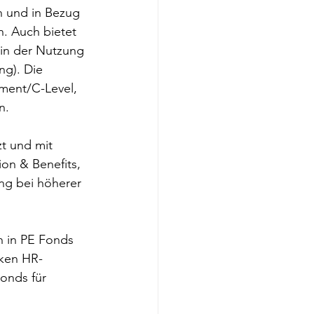
n und in Bezug 
. Auch bietet 
 in der Nutzung 
ng). Die 
ment/C-Level, 
n. 
zt und mit 
on & Benefits, 
ung bei höherer 
n in PE Fonds 
rken HR-
onds für 