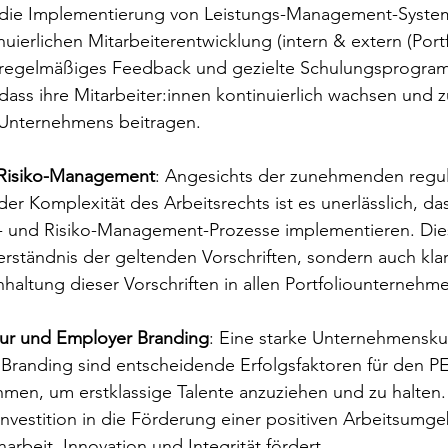
 die Implementierung von Leistungs-Management-Syste
ierlichen Mitarbeiterentwicklung (intern & extern (Portf
, regelmäßiges Feedback und gezielte Schulungsprogr
 dass ihre Mitarbeiter:innen kontinuierlich wachsen und z
Unternehmens beitragen. 
Risiko-Management
: Angesichts der zunehmenden regul
r Komplexität des Arbeitsrechts ist es unerlässlich, da
 und Risiko-Management-Prozesse implementieren. Dies
Verständnis der geltenden Vorschriften, sondern auch klar
nhaltung dieser Vorschriften in allen Portfoliounternehm
ur und Employer Branding
: Eine starke Unternehmenskul
 Branding sind entscheidende Erfolgsfaktoren für den P
hmen, um erstklassige Talente anzuziehen und zu halten. 
 Investition in die Förderung einer positiven Arbeitsumg
beit, Innovation und Integrität fördert.