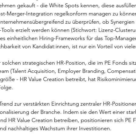
nehmen gekauft - die White Spots kennen, diese ausfülle
ost-Merger-Integration regelkonform managen zu können
iounternehmensübergreifend zu überprüfen, ob Synergien
ools erzielt werden können (Stichwort: Lizenz-Clusteru
es einheitlichen Hiring-Frameworks für das Top-Manage
hbarkeit von Kandidat:innen, ist nur ein Vorteil von viele
r solchen strategischen HR-Position, die im PE Fonds sit
eam (Talent Acquisition, Employer Branding, Compensati
liogröße - HR Value Creation betreibt, hat Risikominimier
olge. 
Trend zur verstärkten Einrichtung zentraler HR-Positione
ionalisierung der Branche. Indem sie den Wert einer sta
nd HR Value Creation betreiben, positionieren sich PE F
 und nachhaltiges Wachstum ihrer Investitionen.