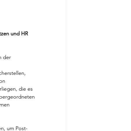
itzen und HR 
n der 
herstellen, 
on 
liegen, die es 
übergeordneten 
hmen 
en, um Post-