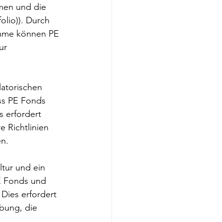
men und die 
olio)). Durch 
amme können PE 
ur 
atorischen 
ss PE Fonds 
 erfordert 
e Richtlinien 
en.
tur und ein 
E Fonds und 
Dies erfordert 
ebung, die 