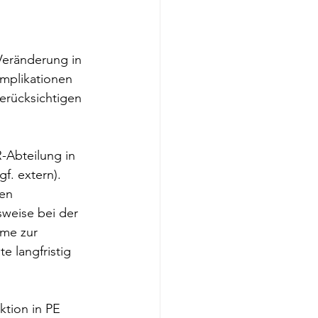
 Veränderung in 
mplikationen 
erücksichtigen 
-Abteilung in 
f. extern). 
en 
weise bei der 
me zur 
e langfristig 
ktion in PE 