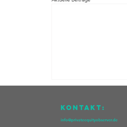
KOntakt:
info@privateequityobserver.de