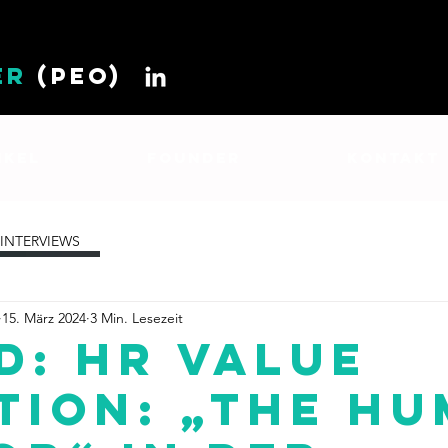
ER
(PEO)
IKEL
FOUNDER
KONTAKT
INTERVIEWS
15. März 2024
3 Min. Lesezeit
D: HR Value
tion: „The H