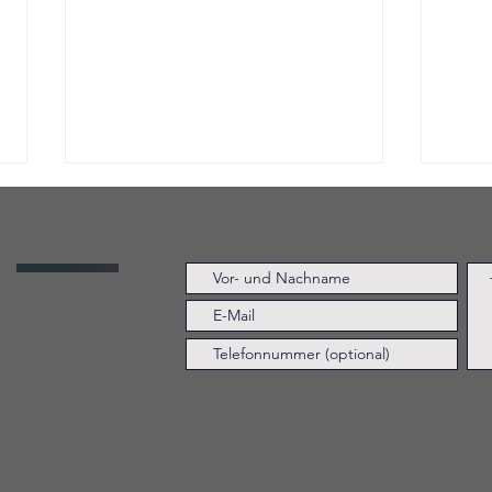
KKA Partners
WT
kooperiert mit
ge
dem
la
Management
st
bei der
Pa