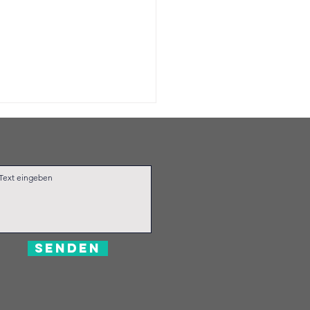
S und EQT
SENDEN
hen
ngfristige
rategische
rtnerschaft