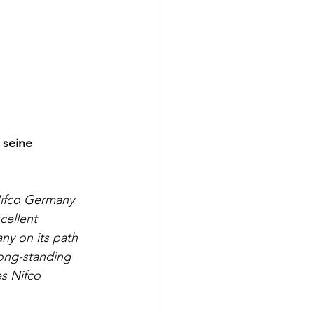
 seine 
Nifco Germany 
cellent 
ny on its path 
ong-standing 
s Nifco 