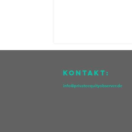
KOntakt:
info@privateequityobserver.de
Griffin Capital
Partners
eröffnet Büro
in Frankfurt