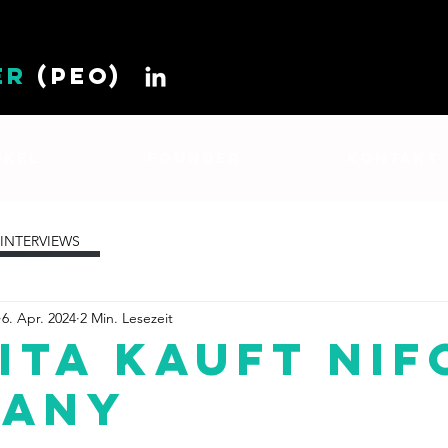
ER
(PEO)
IKEL
FOUNDER
KONTAKT
INTERVIEWS
6. Apr. 2024
2 Min. Lesezeit
ITA kauft Nif
many