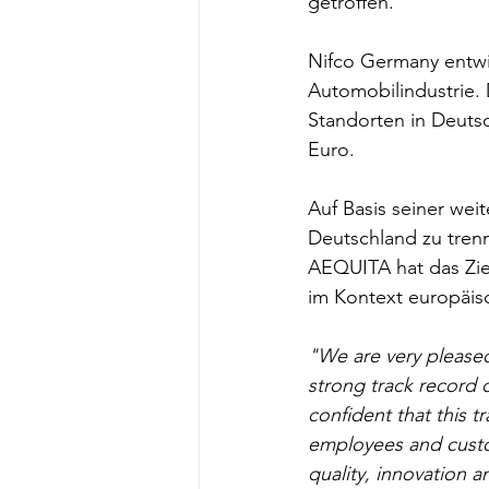
getroffen. 
Nifco Germany entwic
Automobilindustrie. 
Standorten in Deuts
Euro.
Auf Basis seiner wei
Deutschland zu trenn
AEQUITA hat das Zie
im Kontext europäis
"We are very please
strong track record 
confident that this t
employees and custo
quality, innovation 