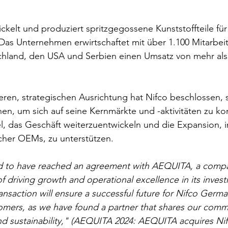
kelt und produziert spritzgegossene Kunststoffteile für
Das Unternehmen erwirtschaftet mit über 1.100 Mitarbeit
chland, den USA und Serbien einen Umsatz von mehr als 
teren, strategischen Ausrichtung hat Nifco beschlossen, 
en, um sich auf seine Kernmärkte und -aktivitäten zu kon
l, das Geschäft weiterzuentwickeln und die Expansion, 
cher OEMs, zu unterstützen.
d to have reached an agreement with AEQUITA, a compa
of driving growth and operational excellence in its inves
ransaction will ensure a successful future for Nifco German
mers, as we have found a partner that shares our comm
and sustainability," (AEQUITA 2024: AEQUITA acquires Ni