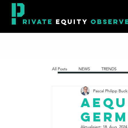
RIVATE
EQUITY
OBSERV
START
ART
All Posts
NEWS
TRENDS
Pascal Philipp Buck
AEQU
Ger
Aktualisiert:
18. Aug. 2024