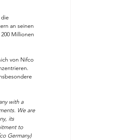
 die 
ern an seinen 
200 Millionen 
sich von Nifco 
zentrieren. 
insbesondere 
ny with a 
tments. We are 
y, its 
itment to 
fco Germany) 