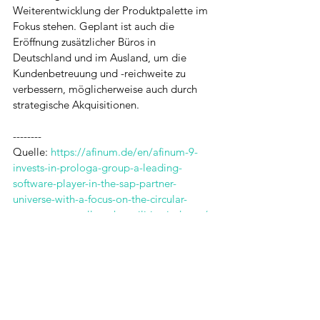
Weiterentwicklung der Produktpalette im 
Fokus stehen. Geplant ist auch die 
Eröffnung zusätzlicher Büros in 
Deutschland und im Ausland, um die 
Kundenbetreuung und -reichweite zu 
verbessern, möglicherweise auch durch 
strategische Akquisitionen.
--------
Quelle: 
https://afinum.de/en/afinum-9-
invests-in-prologa-group-a-leading-
software-player-in-the-sap-partner-
universe-with-a-focus-on-the-circular-
economy-as-well-as-the-utilities-industry/
. 
Alle ansehen
Aktuelle Beiträge