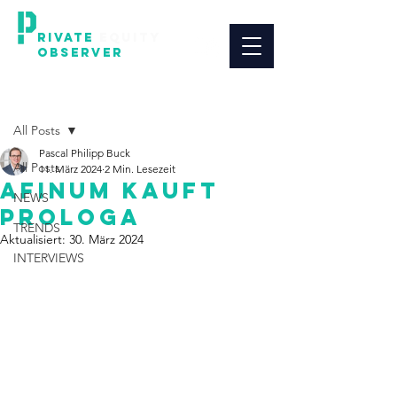
RIVATE
EQUITY
OBSERVER
(PEO)
Beitrag
All Posts
Pascal Philipp Buck
All Posts
11. März 2024
2 Min. Lesezeit
Afinum kauft
NEWS
Prologa
TRENDS
Aktualisiert:
30. März 2024
INTERVIEWS