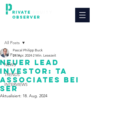
RIVATE
EQUITY
OBSERVER
(PEO)
Beitrag
All Posts
Pascal Philipp Buck
All Posts
21. Apr. 2024
2 Min. Lesezeit
Neuer Lead
NEWS
Investor: TA
TRENDS
Associates bei
INTERVIEWS
SER
Aktualisiert:
18. Aug. 2024