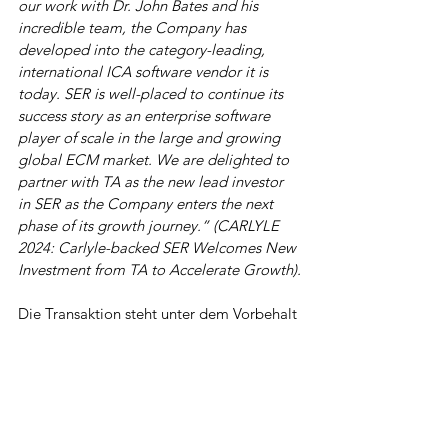
our work with Dr. John Bates and his 
incredible team, the Company has 
developed into the category-leading, 
international ICA software vendor it is 
today. SER is well-placed to continue its 
success story as an enterprise software 
player of scale in the large and growing 
global ECM market. We are delighted to 
partner with TA as the new lead investor 
in SER as the Company enters the next 
phase of its growth journey.” (CARLYLE 
2024: Carlyle-backed SER Welcomes New 
Investment from TA to Accelerate Growth).
Die Transaktion steht unter dem Vorbehalt 
der üblichen behördlichen 
Genehmigungen.
-------
Quelle: 
https://www.carlyle.com/media-
room/news-release-archive/carlyle-