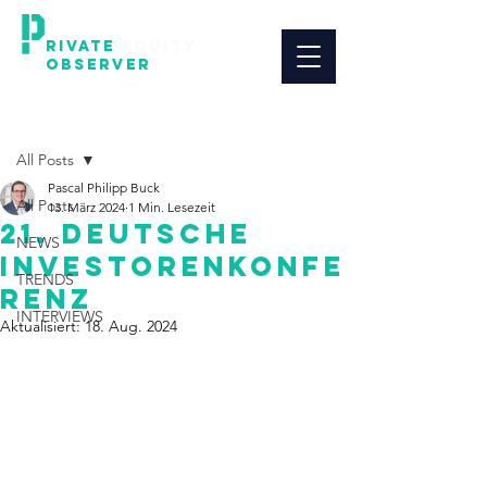
RIVATE
EQUITY
OBSERVER
(PEO)
Beitrag
All Posts
Pascal Philipp Buck
All Posts
13. März 2024
1 Min. Lesezeit
21. Deutsche
NEWS
Investorenkonfe
TRENDS
renz
INTERVIEWS
Aktualisiert:
18. Aug. 2024