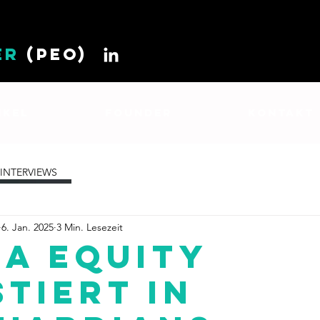
ER
(PEO)
IKEL
FOUNDER
KONTAKT
INTERVIEWS
6. Jan. 2025
3 Min. Lesezeit
a Equity
stiert in