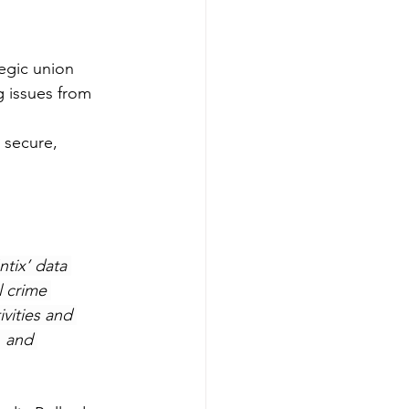
egic union 
g issues from 
 secure, 
tix’ data 
l crime 
ivities and 
, and 