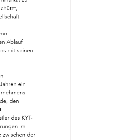
chützt, 
llschaft 
von 
en Ablauf 
ns mit seinen 
n 
Jahren ein 
ernehmens 
rde, den 
t 
eiler des KYT-
erungen im 
 zwischen der 