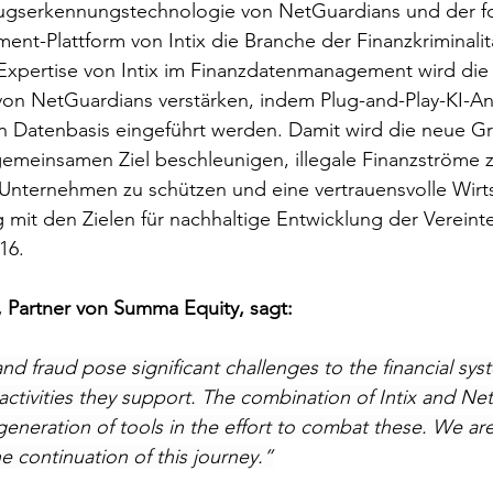
serkennungstechnologie von NetGuardians und der fort
t-Plattform von Intix die Branche der Finanzkriminalit
 Expertise von Intix im Finanzdatenmanagement wird die
von NetGuardians verstärken, indem Plug-and-Play-KI-An
en Datenbasis eingeführt werden. Damit wird die neue 
gemeinsamen Ziel beschleunigen, illegale Finanzströme 
Unternehmen zu schützen und eine vertrauensvolle Wirts
g mit den Zielen für nachhaltige Entwicklung der Verein
16
. 
 Partner von Summa Equity, sagt: 
d fraud pose significant challenges to the financial sys
activities they support. The combination of Intix and Ne
generation of tools in the effort to combat these. We are
e continuation of this journey.”