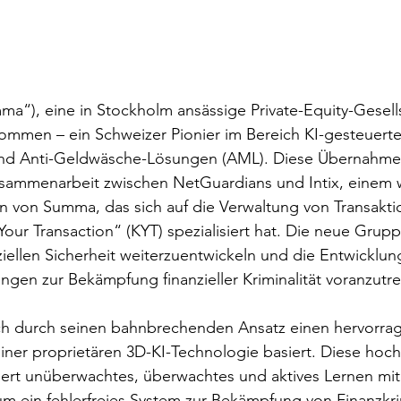
“), eine in Stockholm ansässige Private-Equity-Gesells
mmen – ein Schweizer Pionier im Bereich KI-gesteuerte
nd Anti-Geldwäsche-Lösungen (AML). Diese Übernahme e
usammenarbeit zwischen NetGuardians und Intix, einem 
n von Summa, das sich auf die Verwaltung von Transakti
r Transaction“ (KYT) spezialisiert hat. Die neue Gruppe 
ziellen Sicherheit weiterzuentwickeln und die Entwicklun
gen zur Bekämpfung finanzieller Kriminalität voranzutre
ch durch seinen bahnbrechenden Ansatz einen hervorra
seiner proprietären 3D-KI-Technologie basiert. Diese ho
ert unüberwachtes, überwachtes und aktives Lernen mi
 um ein fehlerfreies System zur Bekämpfung von Finanzkrim