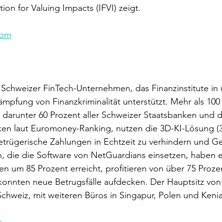
ion for Valuing Impacts (IFVI) zeigt.
com
 Schweizer FinTech-Unternehmen, das Finanzinstitute in 
mpfung von Finanzkriminalität unterstützt. Mehr als 10
darunter 60 Prozent aller Schweizer Staatsbanken und d
ken laut Euromoney-Ranking, nutzen die 3D-KI-Lösung (3
trügerische Zahlungen in Echtzeit zu verhindern und G
, die die Software von NetGuardians einsetzen, haben 
um 85 Prozent erreicht, profitieren von über 75 Prozen
konnten neue Betrugsfälle aufdecken. Der Hauptsitz vo
 Schweiz, mit weiteren Büros in Singapur, Polen und Kenia
h