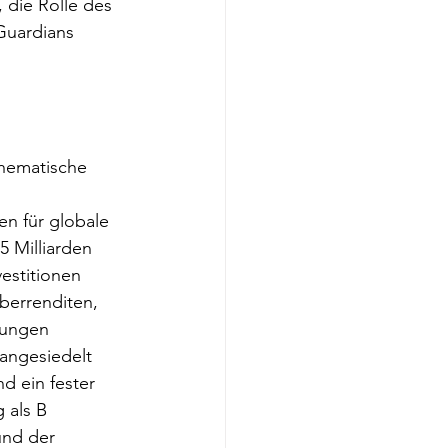
 die Rolle des 
Guardians 
thematische 
n für globale 
 Milliarden 
estitionen 
Überrenditen, 
rungen 
angesiedelt 
d ein fester 
 als B 
und der 