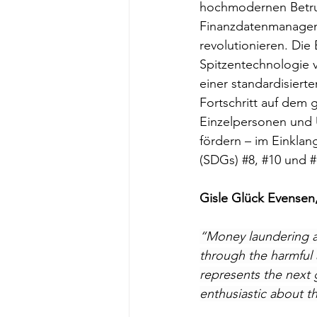
hochmodernen Betrug
Finanzdatenmanagemen
revolutionieren. Die
Spitzentechnologie 
einer standardisiert
Fortschritt auf dem 
Einzelpersonen und 
fördern – im Einklan
(S
DGs) 
#8
, 
#10
 und 
#
Gisle Glück Evensen,
“Money laundering an
through the harmful 
represents the next 
enthusiastic about th