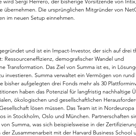
ird Sergi Herrero, der bisherige Vorsitzende von Intix,
e übernehmen. Die ursprünglichen Mitgründer von Net
len im neuen Setup einnehmen. 
ründet und ist ein Impact-Investor, der sich auf drei 
t: Ressourceneffizienz, demografischer Wandel und 
e Transformation. Das Ziel von Summa ist es, in Lösunge
u investieren. Summa verwaltet ein Vermögen von rund 5
e bisher aufgelegten drei Fonds mehr als 30 Plattforminv
titionen haben das Potenzial für langfristig nachhaltige 
zialen, ökologischen und gesellschaftlichen Herausforde
 Gesellschaft lösen müssen. Das Team ist in Nordeuropa 
os in Stockholm, Oslo und München. Partnerschaften sin
von Summa, was sich beispielsweise in der Zertifizierung
n der Zusammenarbeit mit der Harvard Business School 