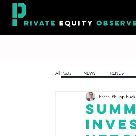
RIVATE
EQUITY
OBSERV
START
ART
All Posts
NEWS
TRENDS
Pascal Philipp Buck
Summ
inve