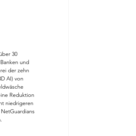
über 30 
0 Banken und 
rei der zehn 
D AI) von 
eldwäsche 
eine Reduktion 
t niedrigeren 
n NetGuardians 
.