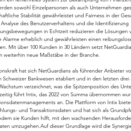
erden sowohl Einzelpersonen als auch Unternehmen ges
aftliche Stabilität gewährleistet und Fairness in der Gese
 Analyse des Benutzerverhaltens und die Identifizierung 
ungsbewegungen in Echtzeit reduzieren die Lösungen 
e Alarme erheblich und gewährleisten einen reibungslos
nen. Mit über 100 Kunden in 30 Ländern setzt NetGuardia
n weiterhin neue Maßstäbe in der Branche.
onskraft hat sich NetGuardians als führender Anbieter vo
 Schweizer Bankwesen etabliert und in den letzten drei 
achstum verzeichnet, was die Spitzenposition des Unt
chzeitig führt Intix, das 2022 von Summa übernommen wu
ionsdatenmanagements an. Die Plattform von Intix biete
Zahlungs- und Transaktionsdaten und hat sich als Grundpf
 indem sie Kunden hilft, mit den wachsenden Herausford
ten umzugehen.Auf dieser Grundlage wird die Synergie