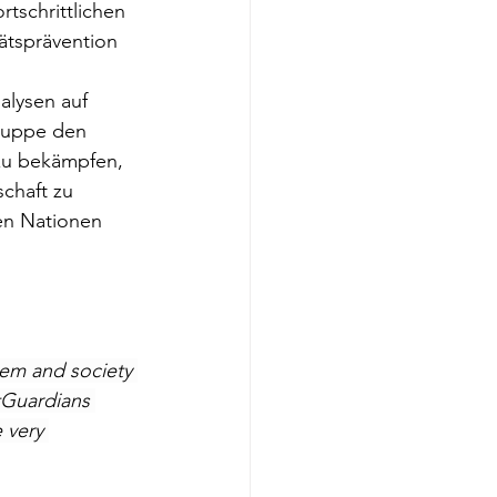
schrittlichen 
ätsprävention 
 
alysen auf 
Gruppe den 
zu bekämpfen, 
chaft zu 
ten Nationen 
tem and society 
tGuardians 
 very 