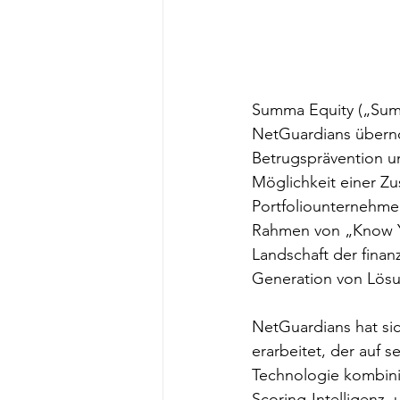
Summa Equity („Summa
NetGuardians überno
Betrugsprävention u
Möglichkeit einer Z
Portfoliounternehme
Rahmen von „Know You
Landschaft der finan
Generation von Lösun
NetGuardians hat si
erarbeitet, der auf 
Technologie kombini
Scoring-Intelligenz,