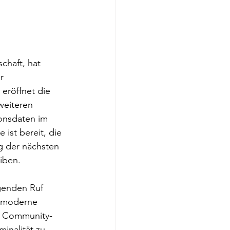
chaft, hat 
r 
röffnet die 
weiteren 
onsdaten im 
ist bereit, die 
g der nächsten 
iben.
genden Ruf 
chmoderne 
t Community-
inalität zu 