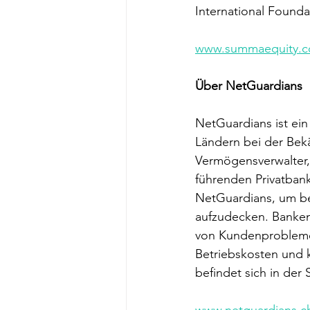
International Foundat
www.summaequity.
Über NetGuardians 
NetGuardians ist ein
Ländern bei der Bekä
Vermögensverwalter, 
führenden Privatban
NetGuardians, um be
aufzudecken. Banken
von Kundenproblemen 
Betriebskosten und 
befindet sich in der
www.netguardians.c